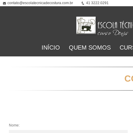
contato@escolatecnicadecostura.com.br
41 3222.0291
INÍCIO
QUEM SOMOS
CUR
C
Nome: